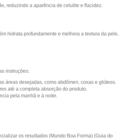
le, reduzindo a aparência de celulite e flacidez.
bém hidrata profundamente e melhora a textura da pele,
as instruções:
nas áreas desejadas, como abdômen, coxas e glúteos.
res até a completa absorção do produto.
ência pela manhã e à noite.
cializar os resultados​
(
Mundo Boa Forma
)
(
Guia do