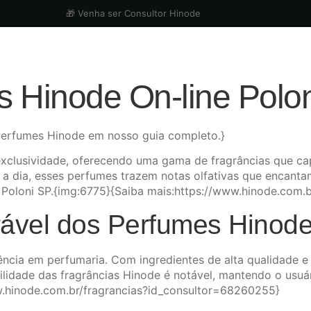
🎁 Venha ser Consultor Hinode
 Hinode On-line Polo
 Perfumes Hinode em nosso guia completo.}
clusividade, oferecendo uma gama de fragrâncias que cap
ia a dia, esses perfumes trazem notas olfativas que enca
lo Poloni SP.{img:6775}{Saiba mais:https://www.hinode.com
ável dos Perfumes Hinode
ncia em perfumaria. Com ingredientes de alta qualidade e
ilidade das fragrâncias Hinode é notável, mantendo o usuá
w.hinode.com.br/fragrancias?id_consultor=68260255}