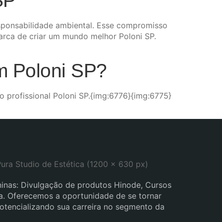
SP
sponsabilidade ambiental. Esse compromisso
rca de criar um mundo melhor Poloni SP.
em Poloni SP?
o profissional Poloni SP.{img:6776}{img:6775}
inas: Divulgação de produtos Hinode, Cursos
eza. Oferecemos a oportunidade de se tornar
potencializando sua carreira no segmento da