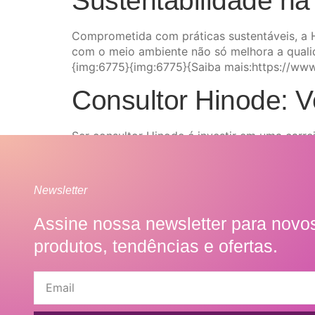
Sustentabilidade n
Comprometida com práticas sustentáveis, a 
com o meio ambiente não só melhora a quali
{img:6775}{img:6775}{Saiba mais:https://ww
Consultor Hinode: V
Ser consultor Hinode é investir em uma carre
{Saiba mais:https://blogdebeleza.conexoesfe
Newsletter
Assine nossa newsletter para novo
produtos, tendências e ofertas.