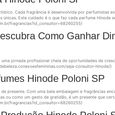
tístico. Cada fragrância é desenvolvida por perfumistas e
vas únicas. Este cuidado é o que faz cada perfume Hinode s
om.br/fragrancias?id_consultor=68260255}
Descubra Como Ganhar Din
 uma jornada profissional cheia de oportunidades de cresc
gdebeleza.conexoesfemininas.com/seja-consultor-hinode/}
fumes Hinode Poloni SP
de presente. Com uma bela embalagem e fragrâncias enca
estas ou como um gesto de gratidão, é um presente que cer
om.br/fragrancias?id_consultor=68260255}