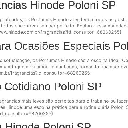
âncias Hinode Poloni SP
s profundos, os Perfumes Hinode atendem a todos os gosto
 todos encontrem seu par perfeito. Explorar essa variedad
/www.hinode.com.br/fragrancias?id_consultor=68260255}
ra Ocasiões Especiais Po
sofisticação, os Perfumes Hinode são a escolha ideal. 
am um toque de glamour e confiança, tornando qualquer eve
om.br/fragrancias?id_consultor=68260255}
 Cotidiano Poloni SP
grâncias mais leves são perfeitas para o trabalho ou laze
mes Hinode uma escolha prática para a rotina diária Poloni
?id_consultor=68260255}
a Hinode Poloni SP