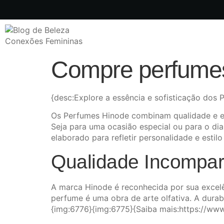
Compre perfumes
{desc:Explore a essência e sofisticação dos
Os Perfumes Hinode combinam qualidade e ex
Seja para uma ocasião especial ou para o d
elaborado para refletir personalidade e esti
Qualidade Incompar
A marca Hinode é reconhecida por sua excelê
perfume é uma obra de arte olfativa. A durab
{img:6776}{img:6775}{Saiba mais:https://ww