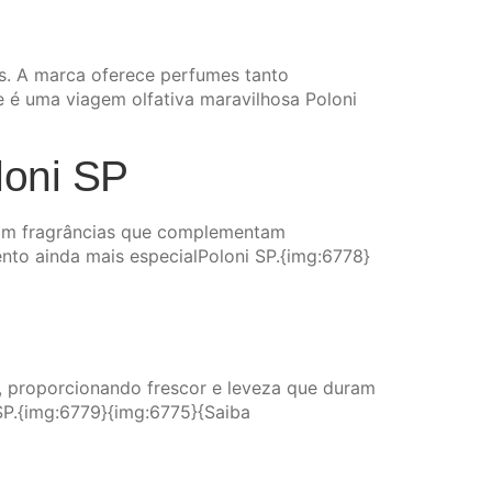
s. A marca oferece perfumes tanto
e é uma viagem olfativa maravilhosa Poloni
loni SP
Com fragrâncias que complementam
nto ainda mais especialPoloni SP.{img:6778}
r, proporcionando frescor e leveza que duram
 SP.{img:6779}{img:6775}{Saiba