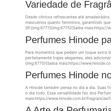
Variedade de Fragr
Desde cítricos refrescantes até amadeirado
masculinos quanto femininos, garantindo que
SP.{img:6777}{img:6775}{Saiba mais:https:/
Perfumes Hinode pa
Para momentos que pedem um toque extra de 
perfeitamente trajes elegantes, eles adicion
{img:6775}{Saiba mais:https://www.hinode.c
Perfumes Hinode no
A Hinode também pensa no dia a dia. Suas fra
o dia todo. Essa versatilidade faz dos Perfu
mais:https://www.hinode.com.br/fragrancias
A Arte da Perfumari