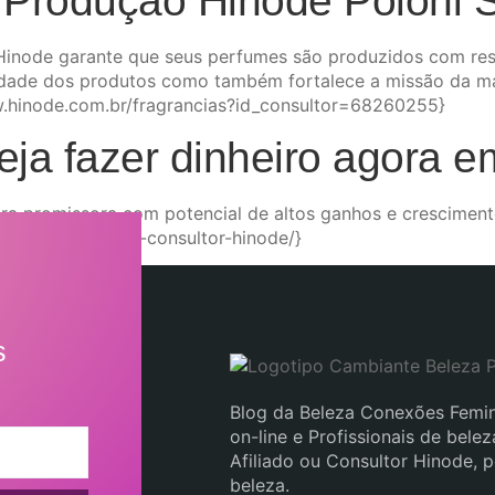
a Produção Hinode Poloni 
Hinode garante que seus perfumes são produzidos com re
dade dos produtos como também fortalece a missão da ma
w.hinode.com.br/fragrancias?id_consultor=68260255}
eja fazer dinheiro agora 
ira promissora com potencial de altos ganhos e cresciment
mininas.com/seja-consultor-hinode/}
s
Blog da Beleza Conexões Femin
on-line e Profissionais de bel
Afiliado ou Consultor Hinode, 
beleza.