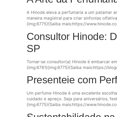
A Hinode eleva a perfumaria a um patamar ar
maneira magistral para criar sinfonias olfati
{img:6775}{Saiba mais:https://www.hinode.c
Consultor Hinode: 
SP
Tornar-se consultor(a) Hinode é embarcar em
{img:6781}{img:6775}{Saiba mais:https://blo
Presenteie com Per
Um perfume Hinode é uma excelente escolha 
cuidado e apreço. Seja para aniversários, f
{img:6775}{Saiba mais:https://www.hinode.c