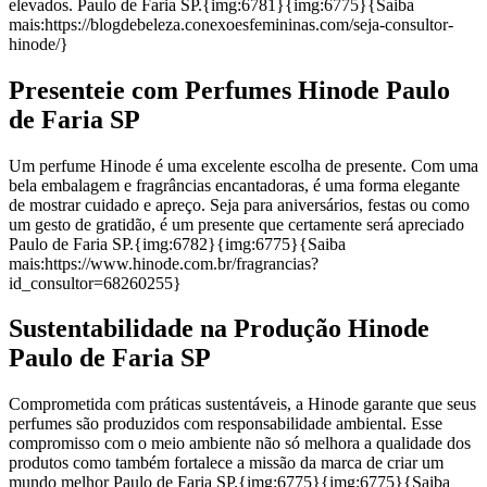
elevados. Paulo de Faria SP.{img:6781}{img:6775}{Saiba
mais:https://blogdebeleza.conexoesfemininas.com/seja-consultor-
hinode/}
Presenteie com Perfumes Hinode Paulo
de Faria SP
Um perfume Hinode é uma excelente escolha de presente. Com uma
bela embalagem e fragrâncias encantadoras, é uma forma elegante
de mostrar cuidado e apreço. Seja para aniversários, festas ou como
um gesto de gratidão, é um presente que certamente será apreciado
Paulo de Faria SP.{img:6782}{img:6775}{Saiba
mais:https://www.hinode.com.br/fragrancias?
id_consultor=68260255}
Sustentabilidade na Produção Hinode
Paulo de Faria SP
Comprometida com práticas sustentáveis, a Hinode garante que seus
perfumes são produzidos com responsabilidade ambiental. Esse
compromisso com o meio ambiente não só melhora a qualidade dos
produtos como também fortalece a missão da marca de criar um
mundo melhor Paulo de Faria SP.{img:6775}{img:6775}{Saiba