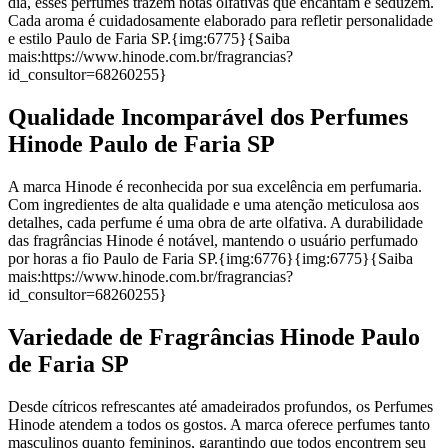
dia, esses perfumes trazem notas olfativas que encantam e seduzem.
Cada aroma é cuidadosamente elaborado para refletir personalidade
e estilo Paulo de Faria SP.{img:6775}{Saiba
mais:https://www.hinode.com.br/fragrancias?
id_consultor=68260255}
Qualidade Incomparável dos Perfumes
Hinode Paulo de Faria SP
A marca Hinode é reconhecida por sua excelência em perfumaria.
Com ingredientes de alta qualidade e uma atenção meticulosa aos
detalhes, cada perfume é uma obra de arte olfativa. A durabilidade
das fragrâncias Hinode é notável, mantendo o usuário perfumado
por horas a fio Paulo de Faria SP.{img:6776}{img:6775}{Saiba
mais:https://www.hinode.com.br/fragrancias?
id_consultor=68260255}
Variedade de Fragrâncias Hinode Paulo
de Faria SP
Desde cítricos refrescantes até amadeirados profundos, os Perfumes
Hinode atendem a todos os gostos. A marca oferece perfumes tanto
masculinos quanto femininos, garantindo que todos encontrem seu