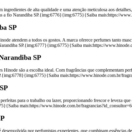
ngredientes de alta qualidade e uma atenção meticulosa aos detalhes, 
ras a fio Narandiba SP.{img:6776}{img:6775}{Saiba mais:https://www
iba SP
Hinode atendem a todos os gostos. A marca oferece perfumes tanto masc
sa Narandiba SP.{img:6777}{img:6775}{Saiba mais:https://www.hinode
 Narandiba SP
s Hinode são a escolha ideal. Com fragrâncias que complementam perfe
 SP.{img:6778}{img:6775}{Saiba mais:https://www.hinode.com.br/frag
 SP
perfeitas para o trabalho ou lazer, proporcionando frescor e leveza qu
6775}{Saiba mais:https://www.hinode.com.br/fragrancias?id_consultor
SP
 desenvolvida por perfumistas experientes, que combinam essências de m