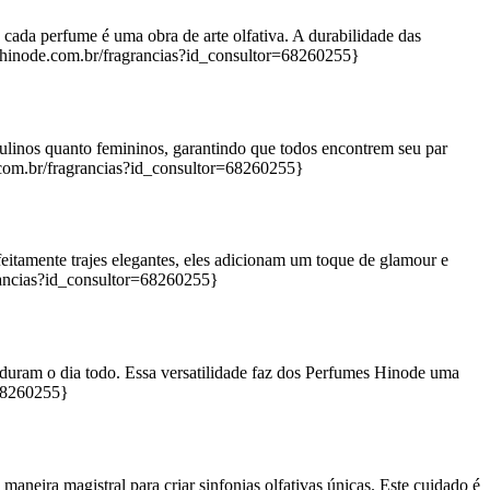
cada perfume é uma obra de arte olfativa. A durabilidade das
.hinode.com.br/fragrancias?id_consultor=68260255}
ulinos quanto femininos, garantindo que todos encontrem seu par
.com.br/fragrancias?id_consultor=68260255}
itamente trajes elegantes, eles adicionam um toque de glamour e
rancias?id_consultor=68260255}
e duram o dia todo. Essa versatilidade faz dos Perfumes Hinode uma
=68260255}
aneira magistral para criar sinfonias olfativas únicas. Este cuidado é