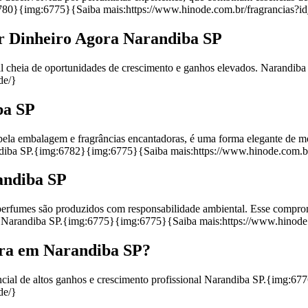
:6780}{img:6775}{Saiba mais:https://www.hinode.com.br/fragrancias?
 Dinheiro Agora Narandiba SP
nal cheia de oportunidades de crescimento e ganhos elevados. Narand
de/}
ba SP
a embalagem e fragrâncias encantadoras, é uma forma elegante de most
randiba SP.{img:6782}{img:6775}{Saiba mais:https://www.hinode.com.
andiba SP
 perfumes são produzidos com responsabilidade ambiental. Esse compro
r Narandiba SP.{img:6775}{img:6775}{Saiba mais:https://www.hinode
ora em Narandiba SP?
encial de altos ganhos e crescimento profissional Narandiba SP.{img:
de/}