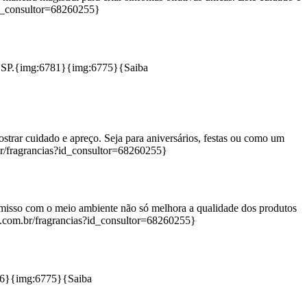
id_consultor=68260255}
iba SP.{img:6781}{img:6775}{Saiba
rar cuidado e apreço. Seja para aniversários, festas ou como um
br/fragrancias?id_consultor=68260255}
misso com o meio ambiente não só melhora a qualidade dos produtos
.com.br/fragrancias?id_consultor=68260255}
6776}{img:6775}{Saiba