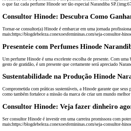
o que faz cada perfume Hinode ser tão especial Narandiba SP.{img
Consultor Hinode: Descubra Como Ganhar
Tornar-se consultor(a) Hinode é embarcar em uma jornada profissio
mais:https://blogdebeleza.conexoesfemininas.com/seja-consultor-hino
Presenteie com Perfumes Hinode Narandi
Um perfume Hinode é uma excelente escolha de presente. Com uma bel
gesto de gratidão, é um presente que certamente será apreciado Na
Sustentabilidade na Produção Hinode Nar
Comprometida com práticas sustentáveis, a Hinode garante que seus
como também fortalece a missão da marca de criar um mundo melho
Consultor Hinode: Veja fazer dinheiro ag
Ser consultor Hinode é investir em uma carreira promissora com pot
mais:https://blogdebeleza.conexoesfemininas.com/seja-consultor-hino