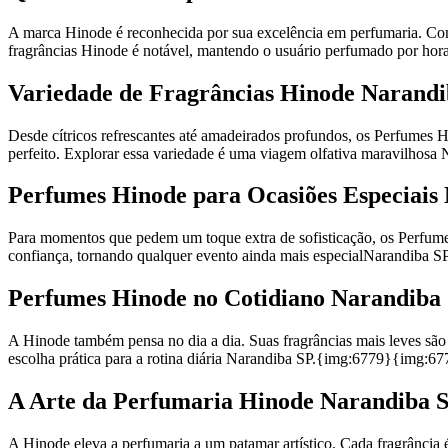
A marca Hinode é reconhecida por sua excelência em perfumaria. Com i
fragrâncias Hinode é notável, mantendo o usuário perfumado por ho
Variedade de Fragrâncias Hinode Narand
Desde cítricos refrescantes até amadeirados profundos, os Perfumes 
perfeito. Explorar essa variedade é uma viagem olfativa maravilho
Perfumes Hinode para Ocasiões Especiais
Para momentos que pedem um toque extra de sofisticação, os Perfume
confiança, tornando qualquer evento ainda mais especialNarandiba
Perfumes Hinode no Cotidiano Narandiba
A Hinode também pensa no dia a dia. Suas fragrâncias mais leves são 
escolha prática para a rotina diária Narandiba SP.{img:6779}{img:
A Arte da Perfumaria Hinode Narandiba 
A Hinode eleva a perfumaria a um patamar artístico. Cada fragrância é