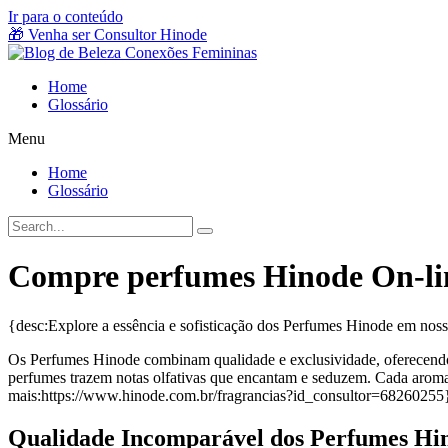
Ir para o conteúdo
🎁 Venha ser Consultor Hinode
Home
Glossário
Menu
Home
Glossário
Compre perfumes Hinode On-li
{desc:Explore a essência e sofisticação dos Perfumes Hinode em nos
Os Perfumes Hinode combinam qualidade e exclusividade, oferecendo u
perfumes trazem notas olfativas que encantam e seduzem. Cada aroma
mais:https://www.hinode.com.br/fragrancias?id_consultor=68260255
Qualidade Incomparável dos Perfumes Hi