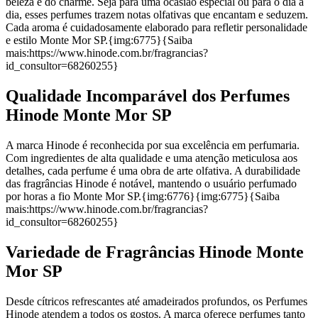
beleza e do charme. Seja para uma ocasião especial ou para o dia a
dia, esses perfumes trazem notas olfativas que encantam e seduzem.
Cada aroma é cuidadosamente elaborado para refletir personalidade
e estilo Monte Mor SP.{img:6775}{Saiba
mais:https://www.hinode.com.br/fragrancias?
id_consultor=68260255}
Qualidade Incomparável dos Perfumes
Hinode Monte Mor SP
A marca Hinode é reconhecida por sua excelência em perfumaria.
Com ingredientes de alta qualidade e uma atenção meticulosa aos
detalhes, cada perfume é uma obra de arte olfativa. A durabilidade
das fragrâncias Hinode é notável, mantendo o usuário perfumado
por horas a fio Monte Mor SP.{img:6776}{img:6775}{Saiba
mais:https://www.hinode.com.br/fragrancias?
id_consultor=68260255}
Variedade de Fragrâncias Hinode Monte
Mor SP
Desde cítricos refrescantes até amadeirados profundos, os Perfumes
Hinode atendem a todos os gostos. A marca oferece perfumes tanto