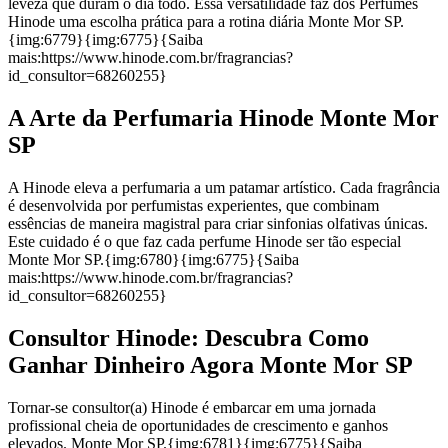
leveza que duram o dia todo. Essa versatilidade faz dos Perfumes
Hinode uma escolha prática para a rotina diária Monte Mor SP.
{img:6779}{img:6775}{Saiba
mais:https://www.hinode.com.br/fragrancias?
id_consultor=68260255}
A Arte da Perfumaria Hinode Monte Mor
SP
A Hinode eleva a perfumaria a um patamar artístico. Cada fragrância
é desenvolvida por perfumistas experientes, que combinam
essências de maneira magistral para criar sinfonias olfativas únicas.
Este cuidado é o que faz cada perfume Hinode ser tão especial
Monte Mor SP.{img:6780}{img:6775}{Saiba
mais:https://www.hinode.com.br/fragrancias?
id_consultor=68260255}
Consultor Hinode: Descubra Como
Ganhar Dinheiro Agora Monte Mor SP
Tornar-se consultor(a) Hinode é embarcar em uma jornada
profissional cheia de oportunidades de crescimento e ganhos
elevados. Monte Mor SP.{img:6781}{img:6775}{Saiba