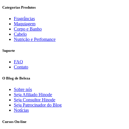
Categorias Produtos
Fragrâncias
Maquiagem
Corpo e Banho
Cabelo
Nutrição e Perfomance
Suporte
FAQ
Contato
O Blog de Beleza
Sobre nós
Seja Afiliado Hinode
Seja Consultor Hinode
Seja Patrocinador do Blog
Notícias
Cursos On-line