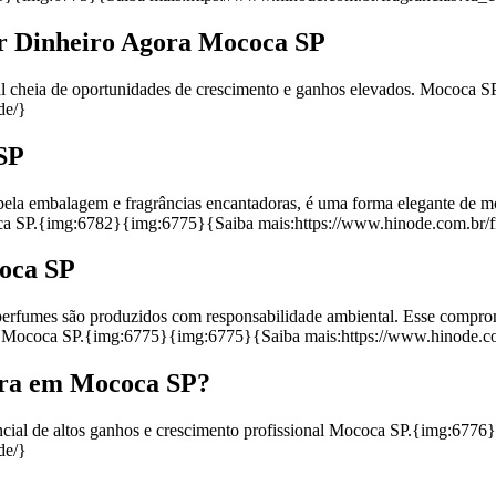
r Dinheiro Agora Mococa SP
nal cheia de oportunidades de crescimento e ganhos elevados. Mococa
de/}
SP
a embalagem e fragrâncias encantadoras, é uma forma elegante de most
ococa SP.{img:6782}{img:6775}{Saiba mais:https://www.hinode.com.br/
coca SP
 perfumes são produzidos com responsabilidade ambiental. Esse compro
r Mococa SP.{img:6775}{img:6775}{Saiba mais:https://www.hinode.c
gora em Mococa SP?
encial de altos ganhos e crescimento profissional Mococa SP.{img:677
de/}