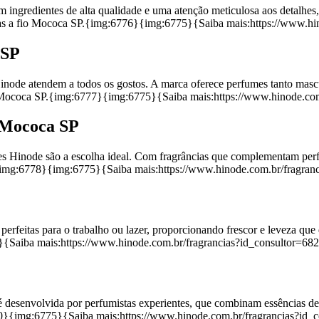
ngredientes de alta qualidade e uma atenção meticulosa aos detalhes, 
oras a fio Mococa SP.{img:6776}{img:6775}{Saiba mais:https://www.h
 SP
Hinode atendem a todos os gostos. A marca oferece perfumes tanto masc
osa Mococa SP.{img:6777}{img:6775}{Saiba mais:https://www.hinode.co
 Mococa SP
s Hinode são a escolha ideal. Com fragrâncias que complementam perfe
.{img:6778}{img:6775}{Saiba mais:https://www.hinode.com.br/fragra
perfeitas para o trabalho ou lazer, proporcionando frescor e leveza qu
5}{Saiba mais:https://www.hinode.com.br/fragrancias?id_consultor=6
 desenvolvida por perfumistas experientes, que combinam essências de m
80}{img:6775}{Saiba mais:https://www.hinode.com.br/fragrancias?id