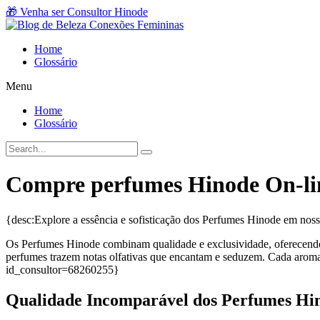
Ir
🎁 Venha ser Consultor Hinode
para
o
Home
conteúdo
Glossário
Menu
Home
Glossário
Compre perfumes Hinode On-li
{desc:Explore a essência e sofisticação dos Perfumes Hinode em nos
Os Perfumes Hinode combinam qualidade e exclusividade, oferecendo u
perfumes trazem notas olfativas que encantam e seduzem. Cada aroma
id_consultor=68260255}
Qualidade Incomparável dos Perfumes Hi