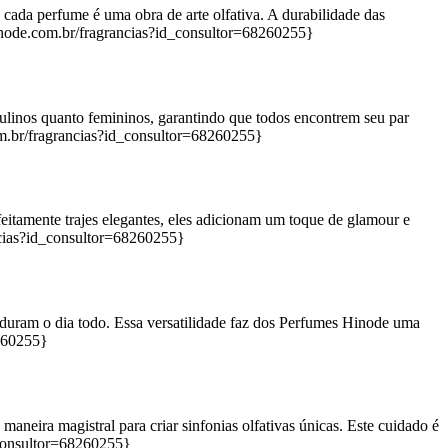
cada perfume é uma obra de arte olfativa. A durabilidade das
inode.com.br/fragrancias?id_consultor=68260255}
ulinos quanto femininos, garantindo que todos encontrem seu par
m.br/fragrancias?id_consultor=68260255}
itamente trajes elegantes, eles adicionam um toque de glamour e
ncias?id_consultor=68260255}
e duram o dia todo. Essa versatilidade faz dos Perfumes Hinode uma
8260255}
aneira magistral para criar sinfonias olfativas únicas. Este cuidado é
_consultor=68260255}