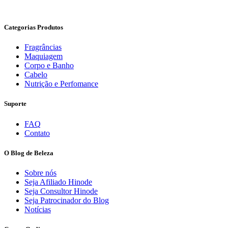
Categorias Produtos
Fragrâncias
Maquiagem
Corpo e Banho
Cabelo
Nutrição e Perfomance
Suporte
FAQ
Contato
O Blog de Beleza
Sobre nós
Seja Afiliado Hinode
Seja Consultor Hinode
Seja Patrocinador do Blog
Notícias