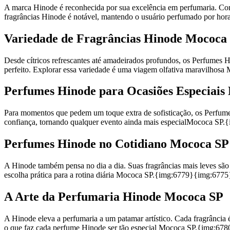
A marca Hinode é reconhecida por sua excelência em perfumaria. Com i
fragrâncias Hinode é notável, mantendo o usuário perfumado por h
Variedade de Fragrâncias Hinode Mococa
Desde cítricos refrescantes até amadeirados profundos, os Perfumes 
perfeito. Explorar essa variedade é uma viagem olfativa maravilh
Perfumes Hinode para Ocasiões Especiais
Para momentos que pedem um toque extra de sofisticação, os Perfume
confiança, tornando qualquer evento ainda mais especialMococa SP
Perfumes Hinode no Cotidiano Mococa SP
A Hinode também pensa no dia a dia. Suas fragrâncias mais leves são 
escolha prática para a rotina diária Mococa SP.{img:6779}{img:677
A Arte da Perfumaria Hinode Mococa SP
A Hinode eleva a perfumaria a um patamar artístico. Cada fragrância é
o que faz cada perfume Hinode ser tão especial Mococa SP.{img:67