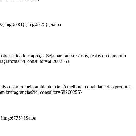
 SP.{img:6781}{img:6775}{Saiba
rar cuidado e apreço. Seja para aniversários, festas ou como um
fragrancias?id_consultor=68260255}
misso com o meio ambiente não só melhora a qualidade dos produtos
om.br/fragrancias?id_consultor=68260255}
6}{img:6775}{Saiba