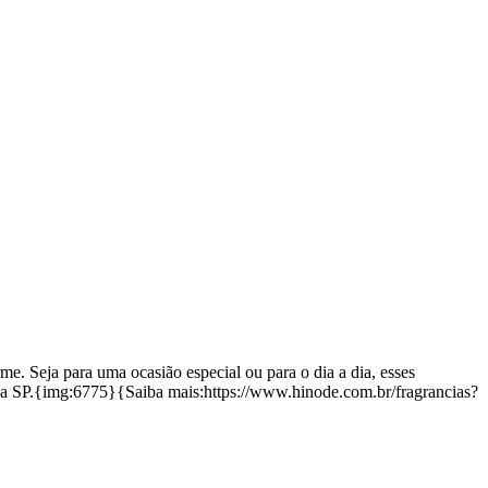
. Seja para uma ocasião especial ou para o dia a dia, esses
oca SP.{img:6775}{Saiba mais:https://www.hinode.com.br/fragrancias?