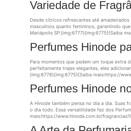
Variedade de Fragr
Desde cítricos refrescantes até amadeirado
masculinos quanto femininos, garantindo que
Mariápolis SP.{img:6777}{img:6775}{Saiba m
Perfumes Hinode pa
Para momentos que pedem um toque extra de 
perfeitamente trajes elegantes, eles adicion
{img:6778}{img:6775}{Saiba mais:https://ww
Perfumes Hinode no
A Hinode também pensa no dia a dia. Suas fra
o dia todo. Essa versatilidade faz dos Perfu
mais:https://www.hinode.com.br/fragrancias
A Arte da Perfumari