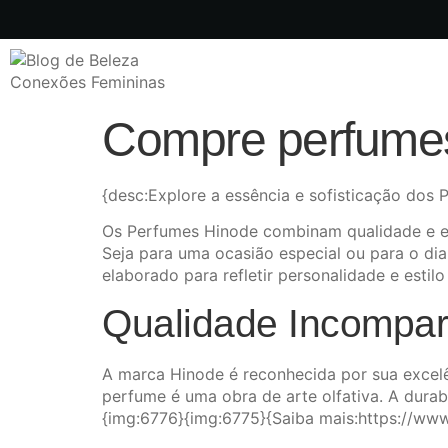
Compre perfumes
{desc:Explore a essência e sofisticação dos
Os Perfumes Hinode combinam qualidade e ex
Seja para uma ocasião especial ou para o d
elaborado para refletir personalidade e esti
Qualidade Incompar
A marca Hinode é reconhecida por sua excelê
perfume é uma obra de arte olfativa. A durab
{img:6776}{img:6775}{Saiba mais:https://ww