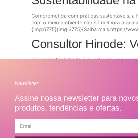
Sustentabilidade n
Comprometida com práticas sustentáveis, a 
com o meio ambiente não só melhora a quali
{img:6775}{img:6775}{Saiba mais:https://ww
Consultor Hinode: V
Ser consultor Hinode é investir em uma carre
{img:6775}{Saiba mais:https://blogdebeleza.
Newsletter
Assine nossa newsletter para novo
produtos, tendências e ofertas.