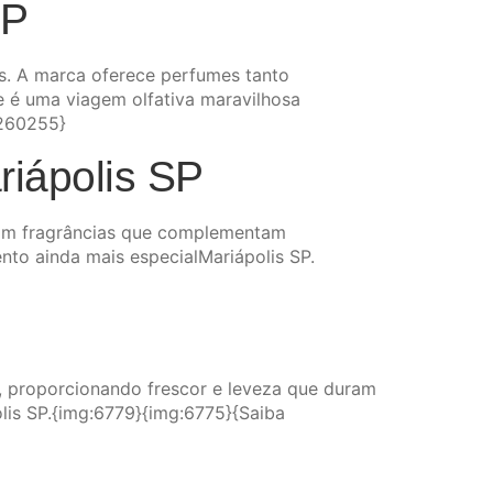
SP
s. A marca oferece perfumes tanto
e é uma viagem olfativa maravilhosa
8260255}
iápolis SP
Com fragrâncias que complementam
nto ainda mais especialMariápolis SP.
r, proporcionando frescor e leveza que duram
olis SP.{img:6779}{img:6775}{Saiba