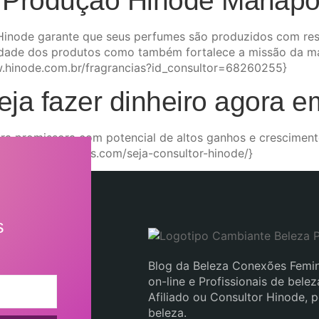
a Produção Hinode Mariápo
Hinode garante que seus perfumes são produzidos com re
dade dos produtos como também fortalece a missão da ma
w.hinode.com.br/fragrancias?id_consultor=68260255}
eja fazer dinheiro agora 
ira promissora com potencial de altos ganhos e crescimento
conexoesfemininas.com/seja-consultor-hinode/}
s
Blog da Beleza Conexões Femin
on-line e Profissionais de bel
Afiliado ou Consultor Hinode, 
beleza.