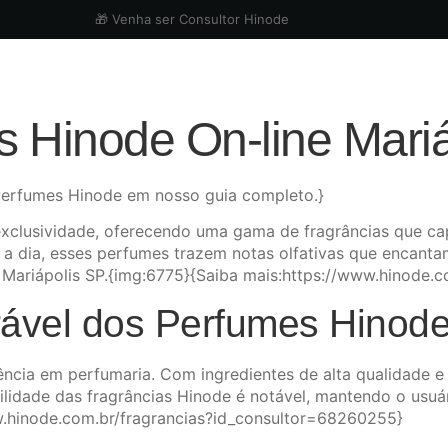
🎁 Venha ser Consultor Hinode
 Hinode On-line Mariá
 Perfumes Hinode em nosso guia completo.}
clusividade, oferecendo uma gama de fragrâncias que cap
ia a dia, esses perfumes trazem notas olfativas que enca
lo Mariápolis SP.{img:6775}{Saiba mais:https://www.hinode
ável dos Perfumes Hinode
ncia em perfumaria. Com ingredientes de alta qualidade e
ilidade das fragrâncias Hinode é notável, mantendo o usuá
w.hinode.com.br/fragrancias?id_consultor=68260255}