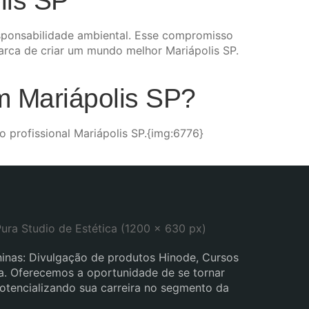
lis SP
sponsabilidade ambiental. Esse compromisso
rca de criar um mundo melhor Mariápolis SP.
em Mariápolis SP?
 profissional Mariápolis SP.{img:6776}
inas: Divulgação de produtos Hinode, Cursos
eza. Oferecemos a oportunidade de se tornar
potencializando sua carreira no segmento da