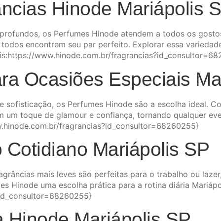
âncias Hinode Mariápolis 
s profundos, os Perfumes Hinode atendem a todos os gosto
 todos encontrem seu par perfeito. Explorar essa variedad
ais:https://www.hinode.com.br/fragrancias?id_consultor=6
ra Ocasiões Especiais Mar
sofisticação, os Perfumes Hinode são a escolha ideal. 
am um toque de glamour e confiança, tornando qualquer eve
w.hinode.com.br/fragrancias?id_consultor=68260255}
 Cotidiano Mariápolis SP
grâncias mais leves são perfeitas para o trabalho ou laze
mes Hinode uma escolha prática para a rotina diária Mariáp
?id_consultor=68260255}
a Hinode Mariápolis SP