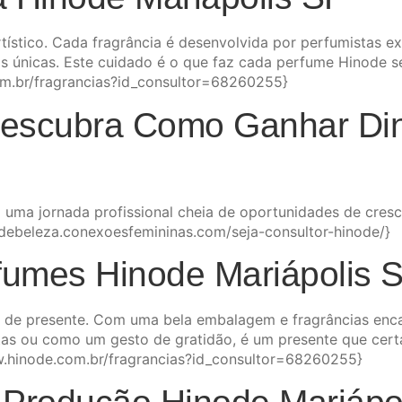
tístico. Cada fragrância é desenvolvida por perfumistas e
vas únicas. Este cuidado é o que faz cada perfume Hinode s
om.br/fragrancias?id_consultor=68260255}
Descubra Como Ganhar Din
 uma jornada profissional cheia de oportunidades de cresc
gdebeleza.conexoesfemininas.com/seja-consultor-hinode/}
fumes Hinode Mariápolis 
de presente. Com uma bela embalagem e fragrâncias enca
stas ou como um gesto de gratidão, é um presente que cert
w.hinode.com.br/fragrancias?id_consultor=68260255}