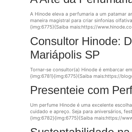
A Hinode eleva a perfumaria a um patamar ar
maneira magistral para criar sinfonias olfati
{img:6775}{Saiba mais:https://www.hinode.c
Consultor Hinode: 
Mariápolis SP
Tornar-se consultor(a) Hinode é embarcar em
{img:6781}{img:6775}{Saiba mais:https://blo
Presenteie com Per
Um perfume Hinode é uma excelente escolha 
cuidado e apreço. Seja para aniversários, fe
{img:6782}{img:6775}{Saiba mais:https://ww