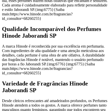
dia, esses perfumes trazem notas olfativas que encantam e seduzem.
Cada aroma é cuidadosamente elaborado para refletir personalidade
e estilo Jaborandi SP.{img:6775}{Saiba
mais:https://www.hinode.com.br/fragrancias?
id_consultor=68260255}
Qualidade Incomparável dos Perfumes
Hinode Jaborandi SP
A marca Hinode é reconhecida por sua excelência em perfumaria.
Com ingredientes de alta qualidade e uma atenção meticulosa aos
detalhes, cada perfume é uma obra de arte olfativa. A durabilidade
das fragrâncias Hinode é notável, mantendo o usuário perfumado
por horas a fio Jaborandi SP.{img:6776}{img:6775}{Saiba
mais:https://www.hinode.com.br/fragrancias?
id_consultor=68260255}
Variedade de Fragrâncias Hinode
Jaborandi SP
Desde cítricos refrescantes até amadeirados profundos, os Perfumes
Hinode atendem a todos os gostos. A marca oferece perfumes tanto
masculinos quanto femininos, garantindo que todos encontrem seu