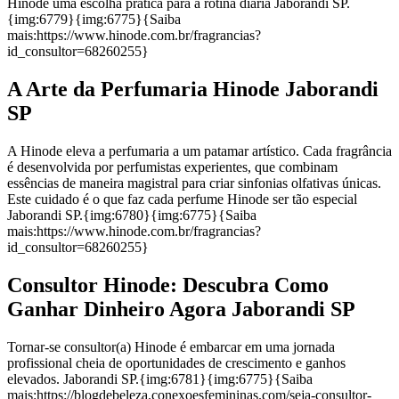
Hinode uma escolha prática para a rotina diária Jaborandi SP.
{img:6779}{img:6775}{Saiba
mais:https://www.hinode.com.br/fragrancias?
id_consultor=68260255}
A Arte da Perfumaria Hinode Jaborandi
SP
A Hinode eleva a perfumaria a um patamar artístico. Cada fragrância
é desenvolvida por perfumistas experientes, que combinam
essências de maneira magistral para criar sinfonias olfativas únicas.
Este cuidado é o que faz cada perfume Hinode ser tão especial
Jaborandi SP.{img:6780}{img:6775}{Saiba
mais:https://www.hinode.com.br/fragrancias?
id_consultor=68260255}
Consultor Hinode: Descubra Como
Ganhar Dinheiro Agora Jaborandi SP
Tornar-se consultor(a) Hinode é embarcar em uma jornada
profissional cheia de oportunidades de crescimento e ganhos
elevados. Jaborandi SP.{img:6781}{img:6775}{Saiba
mais:https://blogdebeleza.conexoesfemininas.com/seja-consultor-