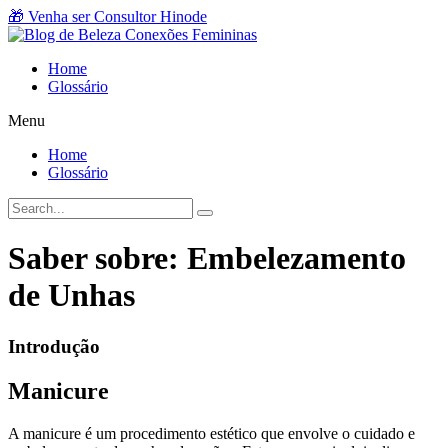
Ir
🎁 Venha ser Consultor Hinode
para
o
Home
conteúdo
Glossário
Menu
Home
Glossário
Saber sobre: Embelezamento
de Unhas
Introdução
Manicure
A manicure é um procedimento estético que envolve o cuidado e