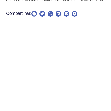
Compartilhar:
Anuncie aqui
Entre em contato para anunciar no
Portal Conexões
Femininas