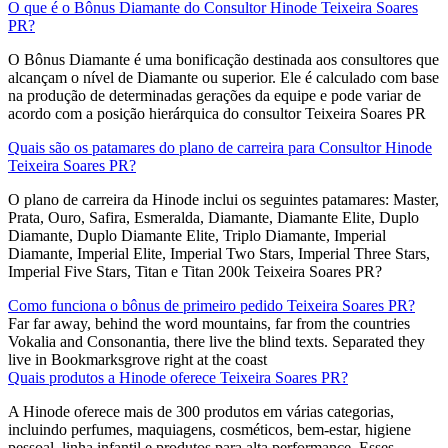
O que é o Bônus Diamante do Consultor Hinode Teixeira Soares
PR?
O Bônus Diamante é uma bonificação destinada aos consultores que
alcançam o nível de Diamante ou superior. Ele é calculado com base
na produção de determinadas gerações da equipe e pode variar de
acordo com a posição hierárquica do consultor Teixeira Soares PR
Quais são os patamares do plano de carreira para Consultor Hinode
Teixeira Soares PR?
O plano de carreira da Hinode inclui os seguintes patamares: Master,
Prata, Ouro, Safira, Esmeralda, Diamante, Diamante Elite, Duplo
Diamante, Duplo Diamante Elite, Triplo Diamante, Imperial
Diamante, Imperial Elite, Imperial Two Stars, Imperial Three Stars,
Imperial Five Stars, Titan e Titan 200k Teixeira Soares PR?
Como funciona o bônus de primeiro pedido Teixeira Soares PR?
Far far away, behind the word mountains, far from the countries
Vokalia and Consonantia, there live the blind texts. Separated they
live in Bookmarksgrove right at the coast
Quais produtos a Hinode oferece Teixeira Soares PR?
A Hinode oferece mais de 300 produtos em várias categorias,
incluindo perfumes, maquiagens, cosméticos, bem-estar, higiene
pessoal, linha infantil e produtos para alta performance. Esses