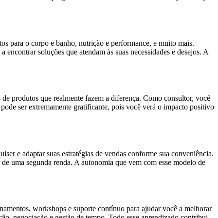
os para o corpo e banho, nutrição e performance, e muito mais.
 a encontrar soluções que atendam às suas necessidades e desejos. A
de produtos que realmente fazem a diferença. Como consultor, você
ode ser extremamente gratificante, pois você verá o impacto positivo
quiser e adaptar suas estratégias de vendas conforme sua conveniência.
usca de uma segunda renda. A autonomia que vem com esse modelo de
inamentos, workshops e suporte contínuo para ajudar você a melhorar
ação, negociação e gestão de tempo. Todo esse aprendizado contribui