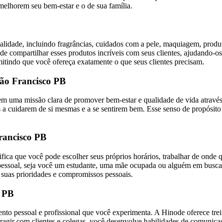
melhorem seu bem-estar e o de sua família.
lidade, incluindo fragrâncias, cuidados com a pele, maquiagem, produt
 compartilhar esses produtos incríveis com seus clientes, ajudando-os
mitindo que você ofereça exatamente o que seus clientes precisam.
ão Francisco PB
uma missão clara de promover bem-estar e qualidade de vida através 
 cuidarem de si mesmas e a se sentirem bem. Esse senso de propósito p
rancisco PB
nifica que você pode escolher seus próprios horários, trabalhar de onde 
vida pessoal, seja você um estudante, uma mãe ocupada ou alguém em b
 suas prioridades e compromissos pessoais.
o PB
to pessoal e profissional que você experimenta. A Hinode oferece tre
teragir com clientes e colegas, você desenvolve habilidades de comunic