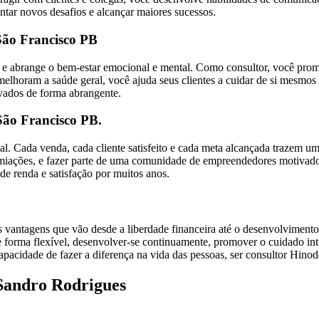
entar novos desafios e alcançar maiores sucessos.
São Francisco PB
ico e abrange o bem-estar emocional e mental. Como consultor, você p
horam a saúde geral, você ajuda seus clientes a cuidar de si mesmos de
ivados de forma abrangente.
 São Francisco PB.
nal. Cada venda, cada cliente satisfeito e cada meta alcançada trazem u
emiações, e fazer parte de uma comunidade de empreendedores motivado
de renda e satisfação por muitos anos.
vantagens que vão desde a liberdade financeira até o desenvolvimento
e forma flexível, desenvolver-se continuamente, promover o cuidado int
pacidade de fazer a diferença na vida das pessoas, ser consultor Hinod
Sandro Rodrigues