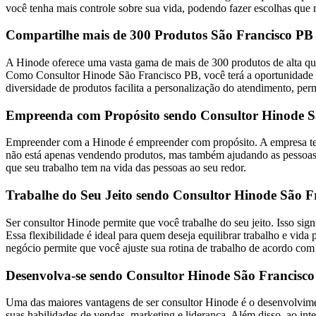
você tenha mais controle sobre sua vida, podendo fazer escolhas que 
Compartilhe mais de 300 Produtos São Francisco PB
A Hinode oferece uma vasta gama de mais de 300 produtos de alta qua
Como Consultor Hinode São Francisco PB, você terá a oportunidade de
diversidade de produtos facilita a personalização do atendimento, per
Empreenda com Propósito sendo Consultor Hinode S
Empreender com a Hinode é empreender com propósito. A empresa tem 
não está apenas vendendo produtos, mas também ajudando as pessoas a
que seu trabalho tem na vida das pessoas ao seu redor.
Trabalhe do Seu Jeito sendo Consultor Hinode São F
Ser consultor Hinode permite que você trabalhe do seu jeito. Isso sig
Essa flexibilidade é ideal para quem deseja equilibrar trabalho e 
negócio permite que você ajuste sua rotina de trabalho de acordo com
Desenvolva-se sendo Consultor Hinode São Francisc
Uma das maiores vantagens de ser consultor Hinode é o desenvolvimen
suas habilidades de vendas, marketing e liderança. Além disso, ao in