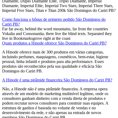
Diamante, Duplo Diamante Elite, Triplo Diamante, Imperial
Diamante, Imperial Elite, Imperial Two Stars, Imperial Three Stars,
Imperial Five Stars, Titan e Titan 200k São Domingos do Cariri PB?
Como funciona o bônus de primeiro pedido São Domingos do
Cariri PB?
Far far away, behind the word mountains, far from the countries
Vokalia and Consonantia, there live the blind texts. Separated they
live in Bookmarksgrove right at the coast
Quais produtos a Hinode oferece São Domingos do Cariri PB?
A Hinode oferece mais de 300 produtos em várias categorias,
incluindo perfumes, maquiagens, cosméticos, bem-estar, higiene
pessoal, linha infantil e produtos para alta performance. Esses
produtos são reconhecidos pela sua qualidade e eficácia São
Domingos do Cariri PB.
A Hinode é uma pirâmide financeira São Domingos do Cariri PB?
Não, a Hinode não é uma pirâmide financeira. A empresa opera
através de um modelo de marketing multinível legítimo, onde os
consultores ganham dinheiro com a venda direta de produtos e
podem recrutar novos consultores para construir suas equipes. A
estrutura de ganhos é baseada no volume de vendas e no
desenvolvimento da rede, e não apenas na entrada de novos
membros​ São Domingos do Cariri PB.