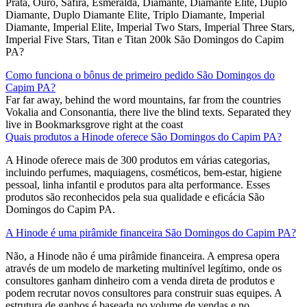
Prata, Ouro, Safira, Esmeralda, Diamante, Diamante Elite, Duplo
Diamante, Duplo Diamante Elite, Triplo Diamante, Imperial
Diamante, Imperial Elite, Imperial Two Stars, Imperial Three Stars,
Imperial Five Stars, Titan e Titan 200k São Domingos do Capim
PA?
Como funciona o bônus de primeiro pedido São Domingos do
Capim PA?
Far far away, behind the word mountains, far from the countries
Vokalia and Consonantia, there live the blind texts. Separated they
live in Bookmarksgrove right at the coast
Quais produtos a Hinode oferece São Domingos do Capim PA?
A Hinode oferece mais de 300 produtos em várias categorias,
incluindo perfumes, maquiagens, cosméticos, bem-estar, higiene
pessoal, linha infantil e produtos para alta performance. Esses
produtos são reconhecidos pela sua qualidade e eficácia São
Domingos do Capim PA.
A Hinode é uma pirâmide financeira São Domingos do Capim PA?
Não, a Hinode não é uma pirâmide financeira. A empresa opera
através de um modelo de marketing multinível legítimo, onde os
consultores ganham dinheiro com a venda direta de produtos e
podem recrutar novos consultores para construir suas equipes. A
estrutura de ganhos é baseada no volume de vendas e no