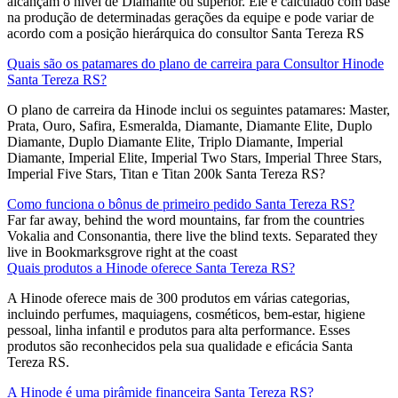
alcançam o nível de Diamante ou superior. Ele é calculado com base
na produção de determinadas gerações da equipe e pode variar de
acordo com a posição hierárquica do consultor Santa Tereza RS
Quais são os patamares do plano de carreira para Consultor Hinode
Santa Tereza RS?
O plano de carreira da Hinode inclui os seguintes patamares: Master,
Prata, Ouro, Safira, Esmeralda, Diamante, Diamante Elite, Duplo
Diamante, Duplo Diamante Elite, Triplo Diamante, Imperial
Diamante, Imperial Elite, Imperial Two Stars, Imperial Three Stars,
Imperial Five Stars, Titan e Titan 200k Santa Tereza RS?
Como funciona o bônus de primeiro pedido Santa Tereza RS?
Far far away, behind the word mountains, far from the countries
Vokalia and Consonantia, there live the blind texts. Separated they
live in Bookmarksgrove right at the coast
Quais produtos a Hinode oferece Santa Tereza RS?
A Hinode oferece mais de 300 produtos em várias categorias,
incluindo perfumes, maquiagens, cosméticos, bem-estar, higiene
pessoal, linha infantil e produtos para alta performance. Esses
produtos são reconhecidos pela sua qualidade e eficácia Santa
Tereza RS.
A Hinode é uma pirâmide financeira Santa Tereza RS?