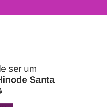
de ser um
Hinode Santa
G