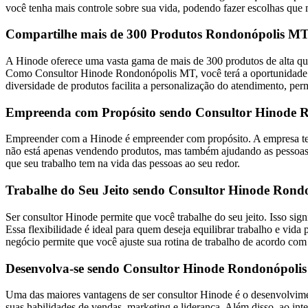
você tenha mais controle sobre sua vida, podendo fazer escolhas que 
Compartilhe mais de 300 Produtos Rondonópolis M
A Hinode oferece uma vasta gama de mais de 300 produtos de alta qua
Como Consultor Hinode Rondonópolis MT, você terá a oportunidade de 
diversidade de produtos facilita a personalização do atendimento, per
Empreenda com Propósito sendo Consultor Hinode 
Empreender com a Hinode é empreender com propósito. A empresa tem 
não está apenas vendendo produtos, mas também ajudando as pessoas a
que seu trabalho tem na vida das pessoas ao seu redor.
Trabalhe do Seu Jeito sendo Consultor Hinode Ron
Ser consultor Hinode permite que você trabalhe do seu jeito. Isso sig
Essa flexibilidade é ideal para quem deseja equilibrar trabalho e 
negócio permite que você ajuste sua rotina de trabalho de acordo com
Desenvolva-se sendo Consultor Hinode Rondonópoli
Uma das maiores vantagens de ser consultor Hinode é o desenvolvimen
suas habilidades de vendas, marketing e liderança. Além disso, ao in