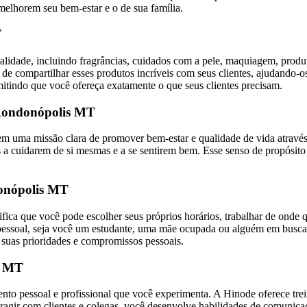
melhorem seu bem-estar e o de sua família.
T
lidade, incluindo fragrâncias, cuidados com a pele, maquiagem, produt
compartilhar esses produtos incríveis com seus clientes, ajudando-os
mitindo que você ofereça exatamente o que seus clientes precisam.
Rondonópolis MT
uma missão clara de promover bem-estar e qualidade de vida através 
 cuidarem de si mesmas e a se sentirem bem. Esse senso de propósito p
donópolis MT
nifica que você pode escolher seus próprios horários, trabalhar de onde 
vida pessoal, seja você um estudante, uma mãe ocupada ou alguém em b
 suas prioridades e compromissos pessoais.
s MT
to pessoal e profissional que você experimenta. A Hinode oferece tre
teragir com clientes e colegas, você desenvolve habilidades de comunic