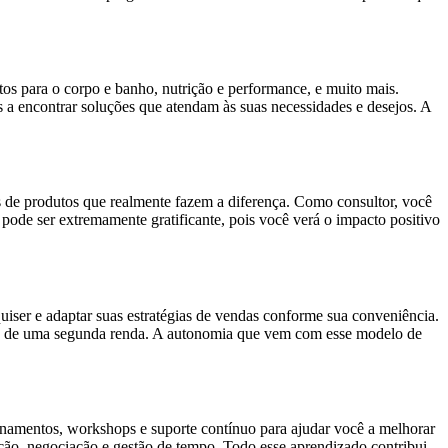
os para o corpo e banho, nutrição e performance, e muito mais.
 a encontrar soluções que atendam às suas necessidades e desejos. A
de produtos que realmente fazem a diferença. Como consultor, você
ode ser extremamente gratificante, pois você verá o impacto positivo
quiser e adaptar suas estratégias de vendas conforme sua conveniência.
usca de uma segunda renda. A autonomia que vem com esse modelo de
inamentos, workshops e suporte contínuo para ajudar você a melhorar
ação, negociação e gestão de tempo. Todo esse aprendizado contribui