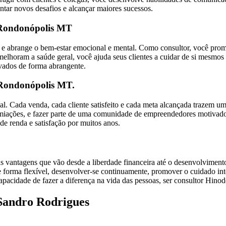
entar novos desafios e alcançar maiores sucessos.
 Rondonópolis MT
ico e abrange o bem-estar emocional e mental. Como consultor, você p
horam a saúde geral, você ajuda seus clientes a cuidar de si mesmos de
ivados de forma abrangente.
e Rondonópolis MT.
nal. Cada venda, cada cliente satisfeito e cada meta alcançada trazem u
emiações, e fazer parte de uma comunidade de empreendedores motivado
de renda e satisfação por muitos anos.
antagens que vão desde a liberdade financeira até o desenvolvimento
e forma flexível, desenvolver-se continuamente, promover o cuidado int
pacidade de fazer a diferença na vida das pessoas, ser consultor Hinod
Sandro Rodrigues