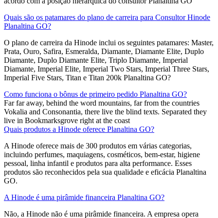
acordo com a posição hierárquica do consultor Planaltina GO
Quais são os patamares do plano de carreira para Consultor Hinode
Planaltina GO?
O plano de carreira da Hinode inclui os seguintes patamares: Master,
Prata, Ouro, Safira, Esmeralda, Diamante, Diamante Elite, Duplo
Diamante, Duplo Diamante Elite, Triplo Diamante, Imperial
Diamante, Imperial Elite, Imperial Two Stars, Imperial Three Stars,
Imperial Five Stars, Titan e Titan 200k Planaltina GO?
Como funciona o bônus de primeiro pedido Planaltina GO?
Far far away, behind the word mountains, far from the countries
Vokalia and Consonantia, there live the blind texts. Separated they
live in Bookmarksgrove right at the coast
Quais produtos a Hinode oferece Planaltina GO?
A Hinode oferece mais de 300 produtos em várias categorias,
incluindo perfumes, maquiagens, cosméticos, bem-estar, higiene
pessoal, linha infantil e produtos para alta performance. Esses
produtos são reconhecidos pela sua qualidade e eficácia Planaltina
GO.
A Hinode é uma pirâmide financeira Planaltina GO?
Não, a Hinode não é uma pirâmide financeira. A empresa opera