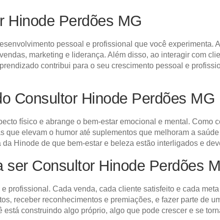
or Hinode Perdões MG
esenvolvimento pessoal e profissional que você experimenta. A
vendas, marketing e liderança. Além disso, ao interagir com cl
endizado contribui para o seu crescimento pessoal e profissio
do Consultor Hinode Perdões MG
specto físico e abrange o bem-estar emocional e mental. Como 
as que elevam o humor até suplementos que melhoram a saúde g
fia da Hinode de que bem-estar e beleza estão interligados e de
ra ser Consultor Hinode Perdões 
 e profissional. Cada venda, cada cliente satisfeito e cada me
entos, receber reconhecimentos e premiações, e fazer parte d
 está construindo algo próprio, algo que pode crescer e se torn