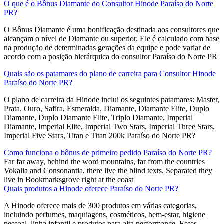
O que é o Bônus Diamante do Consultor Hinode Paraíso do Norte
PR?
O Bônus Diamante é uma bonificação destinada aos consultores que
alcançam o nível de Diamante ou superior. Ele é calculado com base
na produção de determinadas gerações da equipe e pode variar de
acordo com a posição hierárquica do consultor Paraíso do Norte PR
Quais são os patamares do plano de carreira para Consultor Hinode
Paraíso do Norte PR?
O plano de carreira da Hinode inclui os seguintes patamares: Master,
Prata, Ouro, Safira, Esmeralda, Diamante, Diamante Elite, Duplo
Diamante, Duplo Diamante Elite, Triplo Diamante, Imperial
Diamante, Imperial Elite, Imperial Two Stars, Imperial Three Stars,
Imperial Five Stars, Titan e Titan 200k Paraíso do Norte PR?
Como funciona o bônus de primeiro pedido Paraíso do Norte PR?
Far far away, behind the word mountains, far from the countries
Vokalia and Consonantia, there live the blind texts. Separated they
live in Bookmarksgrove right at the coast
Quais produtos a Hinode oferece Paraíso do Norte PR?
A Hinode oferece mais de 300 produtos em várias categorias,
incluindo perfumes, maquiagens, cosméticos, bem-estar, higiene
pessoal, linha infantil e produtos para alta performance. Esses