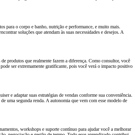
os para o corpo e banho, nutrição e performance, e muito mais.
ncontrar soluções que atendam às suas necessidades e desejos. A
de produtos que realmente fazem a diferença. Como consultor, você
ode ser extremamente gratificante, pois você verá o impacto positivo
quiser e adaptar suas estratégias de vendas conforme sua conveniência.
usca de uma segunda renda. A autonomia que vem com esse modelo de
inamentos, workshops e suporte contínuo para ajudar você a melhorar
ação, negociação e gestão de tempo. Todo esse aprendizado contribui