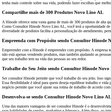
tenha mais controle sobre sua vida, podendo fazer escolhas que melho
Compartilhe mais de 300 Produtos Novo Lino AL
A Hinode oferece uma vasta gama de mais de 300 produtos de alta qua
Como Consultor Hinode Novo Lino AL, você terá a oportunidade de com
diversidade de produtos facilita a personalização do atendimento, per
Empreenda com Propósito sendo Consultor Hinode 
Empreender com a Hinode é empreender com propósito. A empresa tem 
não está apenas vendendo produtos, mas também ajudando as pessoas a
que seu trabalho tem na vida das pessoas ao seu redor.
Trabalhe do Seu Jeito sendo Consultor Hinode Novo
Ser consultor Hinode permite que você trabalhe do seu jeito. Isso sig
Essa flexibilidade é ideal para quem deseja equilibrar trabalho e 
negócio permite que você ajuste sua rotina de trabalho de acordo com
Desenvolva-se sendo Consultor Hinode Novo Lino A
Uma das maiores vantagens de ser consultor Hinode é o desenvolvimen
suas habilidades de vendas, marketing e liderança. Além disso, ao in