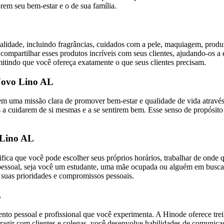
rem seu bem-estar e o de sua família.
lidade, incluindo fragrâncias, cuidados com a pele, maquiagem, produt
partilhar esses produtos incríveis com seus clientes, ajudando-os a e
mitindo que você ofereça exatamente o que seus clientes precisam.
Novo Lino AL
uma missão clara de promover bem-estar e qualidade de vida através 
 cuidarem de si mesmas e a se sentirem bem. Esse senso de propósito p
 Lino AL
nifica que você pode escolher seus próprios horários, trabalhar de onde 
vida pessoal, seja você um estudante, uma mãe ocupada ou alguém em b
 suas prioridades e compromissos pessoais.
L
to pessoal e profissional que você experimenta. A Hinode oferece tre
teragir com clientes e colegas, você desenvolve habilidades de comunic