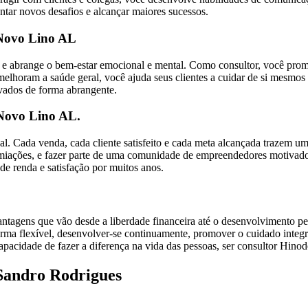
entar novos desafios e alcançar maiores sucessos.
 Novo Lino AL
ico e abrange o bem-estar emocional e mental. Como consultor, você p
horam a saúde geral, você ajuda seus clientes a cuidar de si mesmos de
ivados de forma abrangente.
 Novo Lino AL.
nal. Cada venda, cada cliente satisfeito e cada meta alcançada trazem u
emiações, e fazer parte de uma comunidade de empreendedores motivado
de renda e satisfação por muitos anos.
agens que vão desde a liberdade financeira até o desenvolvimento pes
orma flexível, desenvolver-se continuamente, promover o cuidado integr
pacidade de fazer a diferença na vida das pessoas, ser consultor Hinod
Sandro Rodrigues