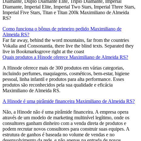
Diamante, Duplo Diamante Elite, Triplo Diamante, Imperial
Diamante, Imperial Elite, Imperial Two Stars, Imperial Three Stars,
Imperial Five Stars, Titan e Titan 200k Maximiliano de Almeida
RS?
Como funciona o bônus de primeiro pedido Maximiliano de
Almeida RS?
Far far away, behind the word mountains, far from the countries
Vokalia and Consonantia, there live the blind texts. Separated they
live in Bookmarksgrove right at the coast
Quais produtos a Hinode oferece Maximiliano de Almeida RS?
A Hinode oferece mais de 300 produtos em várias categorias,
incluindo perfumes, maquiagens, cosméticos, bem-estar, higiene
pessoal, linha infantil e produtos para alta performance. Esses
produtos são reconhecidos pela sua qualidade e eficácia
Maximiliano de Almeida RS.
A Hinode é uma pirâmide financeira Maximiliano de Almeida RS?
Não, a Hinode não é uma pirâmide financeira. A empresa opera
através de um modelo de marketing multinível legítimo, onde os
consultores ganham dinheiro com a venda direta de produtos e
podem recrutar novos consultores para construir suas equipes. A
estrutura de ganhos é baseada no volume de vendas e no
desenvolvimento da rede, e não apenas na entrada de novos