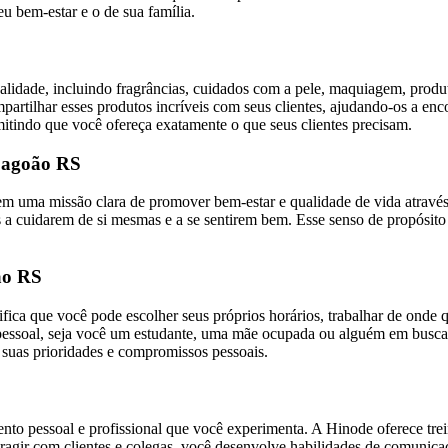
u bem-estar e o de sua família.
lidade, incluindo fragrâncias, cuidados com a pele, maquiagem, produt
tilhar esses produtos incríveis com seus clientes, ajudando-os a enco
mitindo que você ofereça exatamente o que seus clientes precisam.
Lagoão RS
uma missão clara de promover bem-estar e qualidade de vida através 
 cuidarem de si mesmas e a se sentirem bem. Esse senso de propósito p
ão RS
nifica que você pode escolher seus próprios horários, trabalhar de onde 
vida pessoal, seja você um estudante, uma mãe ocupada ou alguém em b
 suas prioridades e compromissos pessoais.
to pessoal e profissional que você experimenta. A Hinode oferece tre
teragir com clientes e colegas, você desenvolve habilidades de comunic