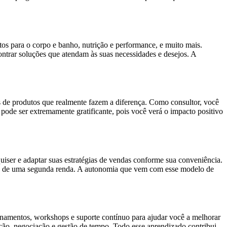
os para o corpo e banho, nutrição e performance, e muito mais.
ntrar soluções que atendam às suas necessidades e desejos. A
de produtos que realmente fazem a diferença. Como consultor, você
ode ser extremamente gratificante, pois você verá o impacto positivo
quiser e adaptar suas estratégias de vendas conforme sua conveniência.
usca de uma segunda renda. A autonomia que vem com esse modelo de
inamentos, workshops e suporte contínuo para ajudar você a melhorar
ação, negociação e gestão de tempo. Todo esse aprendizado contribui