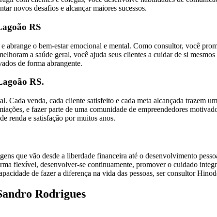
entar novos desafios e alcançar maiores sucessos.
 Lagoão RS
ico e abrange o bem-estar emocional e mental. Como consultor, você p
horam a saúde geral, você ajuda seus clientes a cuidar de si mesmos de
ivados de forma abrangente.
 Lagoão RS.
nal. Cada venda, cada cliente satisfeito e cada meta alcançada trazem u
emiações, e fazer parte de uma comunidade de empreendedores motivado
de renda e satisfação por muitos anos.
ns que vão desde a liberdade financeira até o desenvolvimento pessoa
orma flexível, desenvolver-se continuamente, promover o cuidado integr
pacidade de fazer a diferença na vida das pessoas, ser consultor Hinod
Sandro Rodrigues