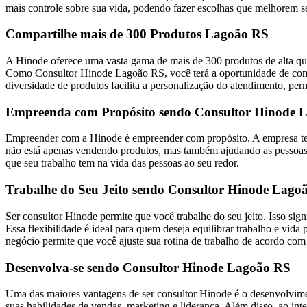
mais controle sobre sua vida, podendo fazer escolhas que melhorem se
Compartilhe mais de 300 Produtos Lagoão RS
A Hinode oferece uma vasta gama de mais de 300 produtos de alta qua
Como Consultor Hinode Lagoão RS, você terá a oportunidade de compar
diversidade de produtos facilita a personalização do atendimento, per
Empreenda com Propósito sendo Consultor Hinode 
Empreender com a Hinode é empreender com propósito. A empresa tem 
não está apenas vendendo produtos, mas também ajudando as pessoas a
que seu trabalho tem na vida das pessoas ao seu redor.
Trabalhe do Seu Jeito sendo Consultor Hinode Lago
Ser consultor Hinode permite que você trabalhe do seu jeito. Isso sig
Essa flexibilidade é ideal para quem deseja equilibrar trabalho e 
negócio permite que você ajuste sua rotina de trabalho de acordo com
Desenvolva-se sendo Consultor Hinode Lagoão RS
Uma das maiores vantagens de ser consultor Hinode é o desenvolvimen
suas habilidades de vendas, marketing e liderança. Além disso, ao in