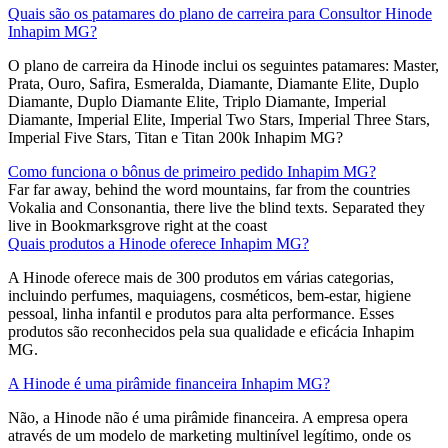
Quais são os patamares do plano de carreira para Consultor Hinode
Inhapim MG?
O plano de carreira da Hinode inclui os seguintes patamares: Master,
Prata, Ouro, Safira, Esmeralda, Diamante, Diamante Elite, Duplo
Diamante, Duplo Diamante Elite, Triplo Diamante, Imperial
Diamante, Imperial Elite, Imperial Two Stars, Imperial Three Stars,
Imperial Five Stars, Titan e Titan 200k Inhapim MG?
Como funciona o bônus de primeiro pedido Inhapim MG?
Far far away, behind the word mountains, far from the countries
Vokalia and Consonantia, there live the blind texts. Separated they
live in Bookmarksgrove right at the coast
Quais produtos a Hinode oferece Inhapim MG?
A Hinode oferece mais de 300 produtos em várias categorias,
incluindo perfumes, maquiagens, cosméticos, bem-estar, higiene
pessoal, linha infantil e produtos para alta performance. Esses
produtos são reconhecidos pela sua qualidade e eficácia Inhapim
MG.
A Hinode é uma pirâmide financeira Inhapim MG?
Não, a Hinode não é uma pirâmide financeira. A empresa opera
através de um modelo de marketing multinível legítimo, onde os