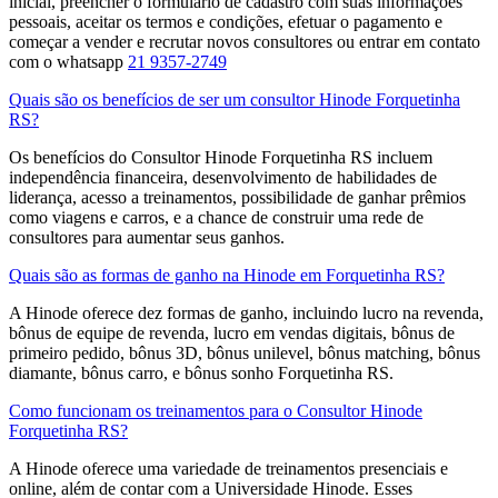
inicial, preencher o formulário de cadastro com suas informações
pessoais, aceitar os termos e condições, efetuar o pagamento e
começar a vender e recrutar novos consultores​ ou entrar em contato
com o whatsapp
21 9357-2749
Quais são os benefícios de ser um consultor Hinode Forquetinha
RS?
Os benefícios do Consultor Hinode Forquetinha RS incluem
independência financeira, desenvolvimento de habilidades de
liderança, acesso a treinamentos, possibilidade de ganhar prêmios
como viagens e carros, e a chance de construir uma rede de
consultores para aumentar seus ganhos.
Quais são as formas de ganho na Hinode em Forquetinha RS?
A Hinode oferece dez formas de ganho, incluindo lucro na revenda,
bônus de equipe de revenda, lucro em vendas digitais, bônus de
primeiro pedido, bônus 3D, bônus unilevel, bônus matching, bônus
diamante, bônus carro, e bônus sonho Forquetinha RS.
Como funcionam os treinamentos para o Consultor Hinode
Forquetinha RS?
A Hinode oferece uma variedade de treinamentos presenciais e
online, além de contar com a Universidade Hinode. Esses