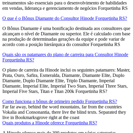
treinamentos são essenciais para o desenvolvimento de habilidades
em vendas, liderança e gerenciamento de negócios Forquetinha RS
O que é o Bônus Diamante do Consultor Hinode Forquetinha RS?
O Bônus Diamante é uma bonificação destinada aos consultores que
alcançam o nível de Diamante ou superior. Ele é calculado com base
na produção de determinadas gerações da equipe e pode variar de
acordo com a posição hierárquica do consultor Forquetinha RS
Quais são os patamares do plano de carreira para Consultor Hinode
Forquetinha RS?
O plano de carreira da Hinode inclui os seguintes patamares: Master,
Prata, Ouro, Safira, Esmeralda, Diamante, Diamante Elite, Duplo
Diamante, Duplo Diamante Elite, Triplo Diamante, Imperial
Diamante, Imperial Elite, Imperial Two Stars, Imperial Three Stars,
Imperial Five Stars, Titan e Titan 200k Forquetinha RS?
Como funciona o bônus de primeiro pedido Forquetinha RS?
Far far away, behind the word mountains, far from the countries
Vokalia and Consonantia, there live the blind texts. Separated they
live in Bookmarksgrove right at the coast
Quais produtos a Hinode oferece Forquetinha RS?
A Hinode oferece mais de 300 produtos em várias categorias,