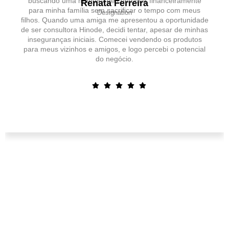
buscando uma maneira de contribuir financeiramente
Renata Ferreira
para minha família sem sacrificar o tempo com meus
Designation
filhos. Quando uma amiga me apresentou a oportunidade
de ser consultora Hinode, decidi tentar, apesar de minhas
inseguranças iniciais. Comecei vendendo os produtos
para meus vizinhos e amigos, e logo percebi o potencial
do negócio.