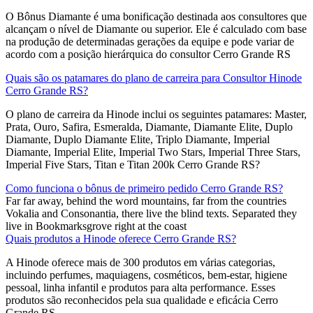
O Bônus Diamante é uma bonificação destinada aos consultores que
alcançam o nível de Diamante ou superior. Ele é calculado com base
na produção de determinadas gerações da equipe e pode variar de
acordo com a posição hierárquica do consultor Cerro Grande RS
Quais são os patamares do plano de carreira para Consultor Hinode
Cerro Grande RS?
O plano de carreira da Hinode inclui os seguintes patamares: Master,
Prata, Ouro, Safira, Esmeralda, Diamante, Diamante Elite, Duplo
Diamante, Duplo Diamante Elite, Triplo Diamante, Imperial
Diamante, Imperial Elite, Imperial Two Stars, Imperial Three Stars,
Imperial Five Stars, Titan e Titan 200k Cerro Grande RS?
Como funciona o bônus de primeiro pedido Cerro Grande RS?
Far far away, behind the word mountains, far from the countries
Vokalia and Consonantia, there live the blind texts. Separated they
live in Bookmarksgrove right at the coast
Quais produtos a Hinode oferece Cerro Grande RS?
A Hinode oferece mais de 300 produtos em várias categorias,
incluindo perfumes, maquiagens, cosméticos, bem-estar, higiene
pessoal, linha infantil e produtos para alta performance. Esses
produtos são reconhecidos pela sua qualidade e eficácia Cerro
Grande RS.