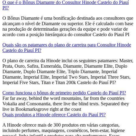
O que é o Bônus Diamante do Consultor Hinode Castelo do Piauí
PI?
O Bônus Diamante é uma bonificação destinada aos consultores que
alcançam o nível de Diamante ou superior. Ele é calculado com base
na produção de determinadas gerações da equipe e pode variar de
acordo com a posição hierárquica do consultor Castelo do Piauí PI
Quais são os patamares do plano de carreira para Consultor Hinode
Castelo do Piauí PI?
O plano de carreira da Hinode inclui os seguintes patamares: Master,
Prata, Ouro, Safira, Esmeralda, Diamante, Diamante Elite, Duplo
Diamante, Duplo Diamante Elite, Triplo Diamante, Imperial
Diamante, Imperial Elite, Imperial Two Stars, Imperial Three Stars,
Imperial Five Stars, Titan e Titan 200k Castelo do Piauí PI?
Como funciona o bônus de primeiro pedido Castelo do Piauí PI?
Far far away, behind the word mountains, far from the countries
Vokalia and Consonantia, there live the blind texts. Separated they
live in Bookmarksgrove right at the coast
Quais produtos a Hinode oferece Castelo do Piauí PI?
A Hinode oferece mais de 300 produtos em várias categorias,
incluindo perfumes, maquiagens, cosméticos, bem-estar, higiene
pessoal, linha infantil e produtos para alta performance. Esses