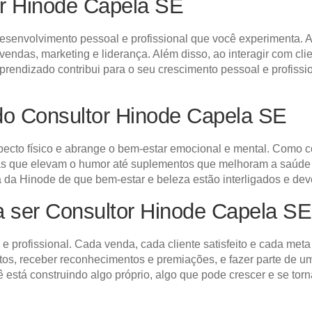
r Hinode Capela SE
esenvolvimento pessoal e profissional que você experimenta. A
vendas, marketing e liderança. Além disso, ao interagir com cl
endizado contribui para o seu crescimento pessoal e profissio
do Consultor Hinode Capela SE
specto físico e abrange o bem-estar emocional e mental. Como 
as que elevam o humor até suplementos que melhoram a saúde g
fia da Hinode de que bem-estar e beleza estão interligados e de
a ser Consultor Hinode Capela SE
 e profissional. Cada venda, cada cliente satisfeito e cada me
entos, receber reconhecimentos e premiações, e fazer parte d
 está construindo algo próprio, algo que pode crescer e se torn