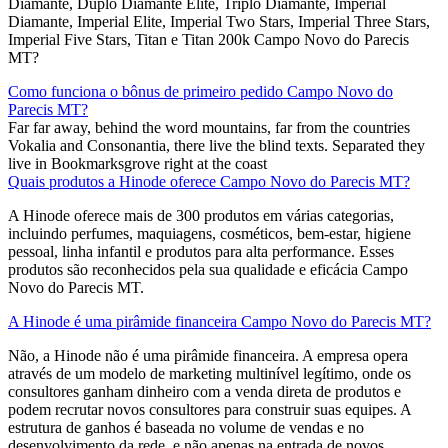
Diamante, Duplo Diamante Elite, Triplo Diamante, Imperial
Diamante, Imperial Elite, Imperial Two Stars, Imperial Three Stars,
Imperial Five Stars, Titan e Titan 200k Campo Novo do Parecis
MT?
Como funciona o bônus de primeiro pedido Campo Novo do
Parecis MT?
Far far away, behind the word mountains, far from the countries
Vokalia and Consonantia, there live the blind texts. Separated they
live in Bookmarksgrove right at the coast
Quais produtos a Hinode oferece Campo Novo do Parecis MT?
A Hinode oferece mais de 300 produtos em várias categorias,
incluindo perfumes, maquiagens, cosméticos, bem-estar, higiene
pessoal, linha infantil e produtos para alta performance. Esses
produtos são reconhecidos pela sua qualidade e eficácia Campo
Novo do Parecis MT.
A Hinode é uma pirâmide financeira Campo Novo do Parecis MT?
Não, a Hinode não é uma pirâmide financeira. A empresa opera
através de um modelo de marketing multinível legítimo, onde os
consultores ganham dinheiro com a venda direta de produtos e
podem recrutar novos consultores para construir suas equipes. A
estrutura de ganhos é baseada no volume de vendas e no
desenvolvimento da rede, e não apenas na entrada de novos