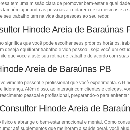
sa tem uma missão clara de promover bem-estar e qualidade d
s também ajudando as pessoas a cuidarem de si mesmas e a se
ue seu trabalho tem na vida das pessoas ao seu redor.
sultor Hinode Areia de Baraúnas 
sso significa que você pode escolher seus próprios horários, tr
uem deseja equilibrar trabalho e vida pessoal, seja você um 
te que você ajuste sua rotina de trabalho de acordo com suas
Hinode Areia de Baraúnas PB
olvimento pessoal e profissional que você experimenta. A Hin
e liderança. Além disso, ao interagir com clientes e colegas,
rescimento pessoal e profissional, preparando-o para enfrenta
Consultor Hinode Areia de Baraú
to físico e abrange o bem-estar emocional e mental. Como con
humor até suplementos que melhoram a saúde geral, você ajuda 