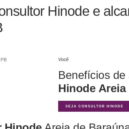
nsultor Hinode e alca
B
Você
Benefícios de
Hinode Areia
SEJA CONSULTOR HINODE
r Hinode
Areia de Baraún