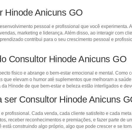
r Hinode Anicuns GO
esenvolvimento pessoal e profissional que você experimenta. A
vendas, marketing e liderança. Além disso, ao interagir com cl
endizado contribui para o seu crescimento pessoal e profissio
do Consultor Hinode Anicuns GO
specto físico e abrange o bem-estar emocional e mental. Como 
as que elevam o humor até suplementos que melhoram a saúde g
fia da Hinode de que bem-estar e beleza estão interligados e de
ra ser Consultor Hinode Anicuns G
 e profissional. Cada venda, cada cliente satisfeito e cada me
entos, receber reconhecimentos e premiações, e fazer parte d
 está construindo algo próprio, algo que pode crescer e se torn