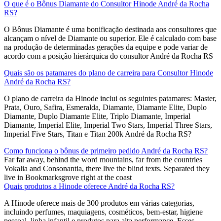
O que é o Bônus Diamante do Consultor Hinode André da Rocha
RS?
O Bônus Diamante é uma bonificação destinada aos consultores que
alcançam o nível de Diamante ou superior. Ele é calculado com base
na produção de determinadas gerações da equipe e pode variar de
acordo com a posição hierárquica do consultor André da Rocha RS
Quais são os patamares do plano de carreira para Consultor Hinode
André da Rocha RS?
O plano de carreira da Hinode inclui os seguintes patamares: Master,
Prata, Ouro, Safira, Esmeralda, Diamante, Diamante Elite, Duplo
Diamante, Duplo Diamante Elite, Triplo Diamante, Imperial
Diamante, Imperial Elite, Imperial Two Stars, Imperial Three Stars,
Imperial Five Stars, Titan e Titan 200k André da Rocha RS?
Como funciona o bônus de primeiro pedido André da Rocha RS?
Far far away, behind the word mountains, far from the countries
Vokalia and Consonantia, there live the blind texts. Separated they
live in Bookmarksgrove right at the coast
Quais produtos a Hinode oferece André da Rocha RS?
A Hinode oferece mais de 300 produtos em várias categorias,
incluindo perfumes, maquiagens, cosméticos, bem-estar, higiene
pessoal, linha infantil e produtos para alta performance. Esses